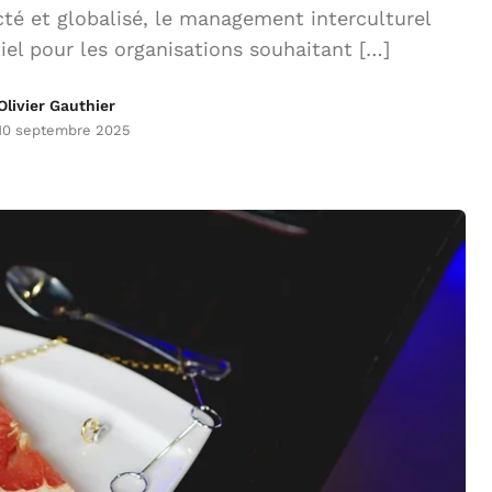
é et globalisé, le management interculturel
el pour les organisations souhaitant […]
Olivier Gauthier
10 septembre 2025