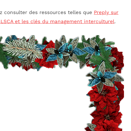
z consulter des ressources telles que
Preply sur
LSCA et les clés du management interculturel
.