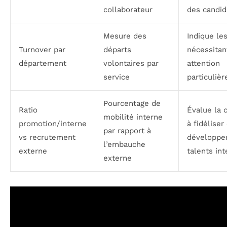
collaborateur
des candid
Mesure des
Indique le
Turnover par
départs
nécessitan
département
volontaires par
attention
service
particulièr
Pourcentage de
Ratio
Évalue la 
mobilité interne
promotion/interne
à fidéliser
par rapport à
vs recrutement
développer
l’embauche
externe
talents in
externe