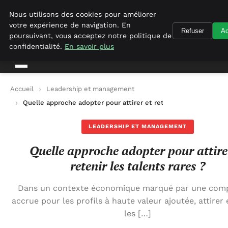
Geekgumbo
Nous utilisons des cookies pour améliorer
votre expérience de navigation. En
Refuser
Ac
Geekgumbo
poursuivant, vous acceptez notre politique de
confidentialité.
En savoir plus
Accueil
Leadership et management
Quelle approche adopter pour attirer et retenir les talents rar
LEADERSHIP ET MANAGEMENT
Quelle approche adopter pour attire
retenir les talents rares ?
Dans un contexte économique marqué par une comp
accrue pour les profils à haute valeur ajoutée, attirer 
les […]