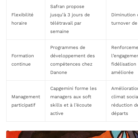
Safran propose
Flexibilité
jusqu’à 3 jours de
Diminution 
horaire
télétravail par
turnover d
semaine
Programmes de
Renforceme
Formation
développement des
l’engagemen
continue
compétences chez
fidélisation
Danone
améliorée
Capgemini forme les
Amélioratio
Management
managers aux soft
climat socia
participatif
skills et à l’écoute
réduction d
active
départs