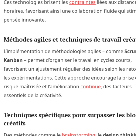
Ces technologies brisent les
contraintes
liées aux distanc
horaires, favorisant ainsi une collaboration fluide qui stim
pensée innovante.
Méthodes agiles et techniques de travail créa
L’implémentation de méthodologies agiles – comme
Scr
Kanban
– permet d’organiser le travail en cycles courts,
favorisant un ajustement régulier des idées selon les reto
les expérimentations. Cette approche encourage la prise
risque maîtrisée et l’amélioration
continue
, des facteurs
essentiels de la créativité.
Techniques spécifiques pour surpasser les bl
créatifs
Des méthodes comme le
brainstorming
, le
design think