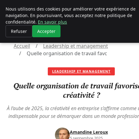
Geekgumbo
Nous utilisons des cookies pour améliorer votre expérience de
navigation. En poursuivant, vous acceptez notre politique de
Geekgumbo
confidentialité.
En savoir plus
Refuser
Accepter
Accueil
Leadership et management
Quelle organisation de travail favorise la créativ
LEADERSHIP ET MANAGEMENT
Quelle organisation de travail favoris
créativité ?
À l’aube de 2025, la créativité en entreprise s’affirme comme 
indispensable pour se démarquer dans un monde profession
Amandine Leroux
5 septembre 2025