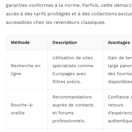
garanties conformes à la norme. Parfois, cette démar
accès à des tarifs privilégiés et à des collections exclu
accessibles chez les revendeurs classiques.
Méthode
Description
Avantages
Utilisation de sites
Gain de te
Recherche en
spécialisés comme
large pano
ligne
Europages avec
des fourni
filtres précis.
disponibles
Recommandations
Confiance 
Bouche-à-
auprès de contacts
retours
oreille
et forums
d’expérien
professionnels.
authentiqu