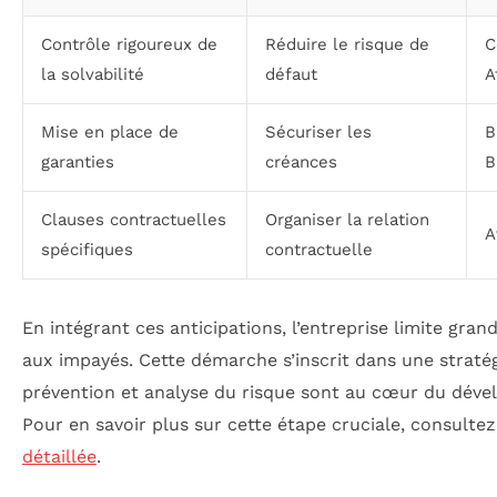
Contrôle rigoureux de
Réduire le risque de
C
la solvabilité
défaut
A
Mise en place de
Sécuriser les
B
garanties
créances
B
Clauses contractuelles
Organiser la relation
A
spécifiques
contractuelle
En intégrant ces anticipations, l’entreprise limite gra
aux impayés. Cette démarche s’inscrit dans une straté
prévention et analyse du risque sont au cœur du dév
Pour en savoir plus sur cette étape cruciale, consulte
détaillée
.