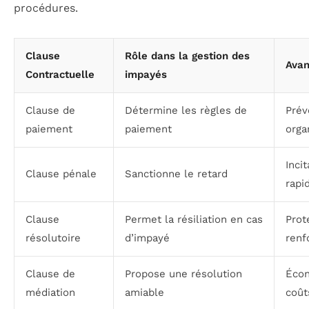
procédures.
Clause
Rôle dans la gestion des
Avan
Contractuelle
impayés
Clause de
Détermine les règles de
Prév
paiement
paiement
orga
Inci
Clause pénale
Sanctionne le retard
rapi
Clause
Permet la résiliation en cas
Prot
résolutoire
d’impayé
renf
Clause de
Propose une résolution
Écon
médiation
amiable
coût