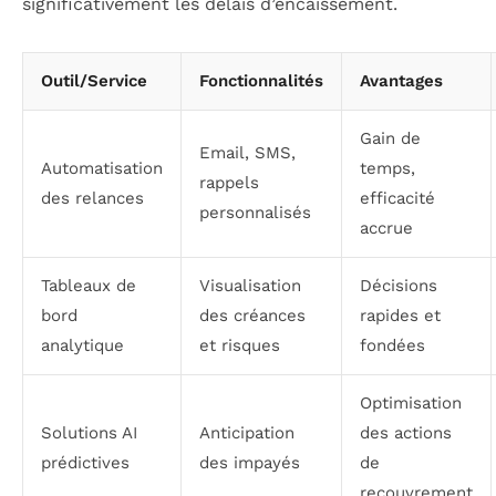
significativement les délais d’encaissement.
Outil/Service
Fonctionnalités
Avantages
Gain de
Email, SMS,
Automatisation
temps,
rappels
des relances
efficacité
personnalisés
accrue
Tableaux de
Visualisation
Décisions
bord
des créances
rapides et
analytique
et risques
fondées
Optimisation
Solutions AI
Anticipation
des actions
prédictives
des impayés
de
recouvrement