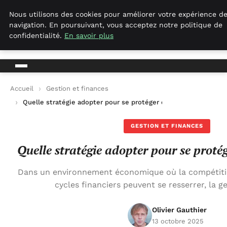
Geekgumbo
Nous utilisons des cookies pour améliorer votre expérience d
navigation. En poursuivant, vous acceptez notre politique de
Geekgumbo
confidentialité.
En savoir plus
Accueil
Gestion et finances
Quelle stratégie adopter pour se protéger des impayés ?
GESTION ET FINANCES
Quelle stratégie adopter pour se proté
Dans un environnement économique où la compétitio
cycles financiers peuvent se resserrer, la g
Olivier Gauthier
13 octobre 2025