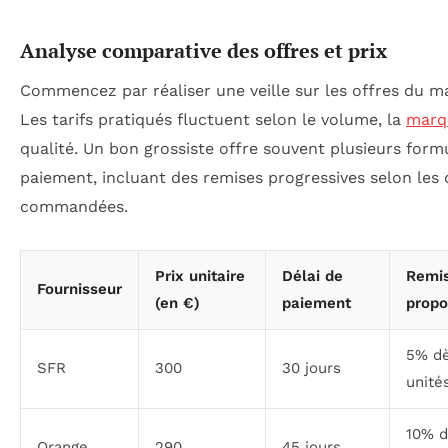
Analyse comparative des offres et prix
Commencez par réaliser une veille sur les offres du m
Les tarifs pratiqués fluctuent selon le volume, la
marq
qualité. Un bon grossiste offre souvent plusieurs form
paiement, incluant des remises progressives selon les 
commandées.
Prix unitaire
Délai de
Remi
Fournisseur
(en €)
paiement
prop
5% dè
SFR
300
30 jours
unité
10% d
Orange
290
45 jours