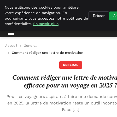
Geekgumbo
Nous utilisons des cookies pour améliorer
votre expérience de navigation. En
Refuser
Ac
Geekgumbo
poursuivant, vous acceptez notre politique de
confidentialité.
En savoir plus
Accueil
General
Comment rédiger une lettre de motivation efficace pour un vo
GENERAL
Comment rédiger une lettre de motiv
efficace pour un voyage en 2025 
Pour les voyageurs aspirant à faire une demande con
en 2025, la lettre de motivation reste un outil incont
Face […]