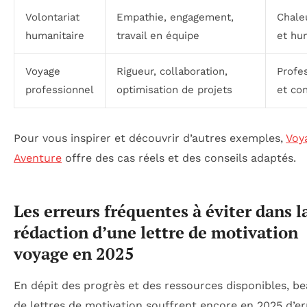
Volontariat
Empathie, engagement,
Chale
humanitaire
travail en équipe
et hu
Voyage
Rigueur, collaboration,
Profe
professionnel
optimisation de projets
et con
Pour vous inspirer et découvrir d’autres exemples,
Voy
Aventure
offre des cas réels et des conseils adaptés.
Les erreurs fréquentes à éviter dans l
rédaction d’une lettre de motivation
voyage en 2025
En dépit des progrès et des ressources disponibles, b
de lettres de motivation souffrent encore en 2025 d’er