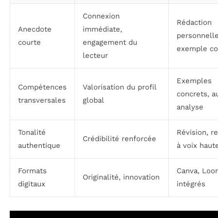
Connexion
Rédaction
Anecdote
immédiate,
personnelle
courte
engagement du
exemple co
lecteur
Exemples
Compétences
Valorisation du profil
concrets, a
transversales
global
analyse
Tonalité
Révision, r
Crédibilité renforcée
authentique
à voix haut
Formats
Canva, Loom
Originalité, innovation
digitaux
intégrés